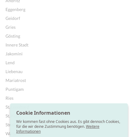
Andritz
Eggenberg
Geidorf
Gries
Gösting
Innere Stadt
Jakomini
Lend
Liebenau
Mariatrost
Puntigam
Ries
St. Leonhard
Cookie Informationen
St. Peter
Wir kommen fast ohne Cookies aus. Es gibt dennoch Cookies,
Straßgang
für die wir deine Zustimmung benötigen.
Weitere
Informationen
Waltendorf