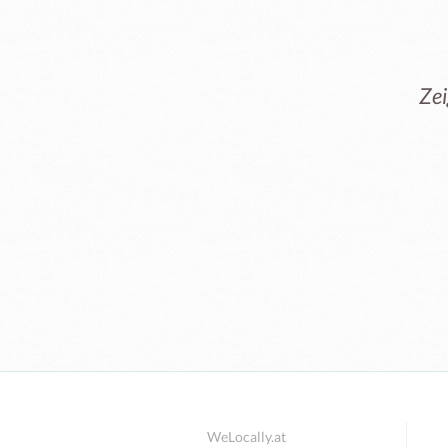
Zei
WeLocally.at