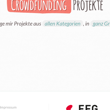
Crowdfunding
Projekte
ge mir Projekte aus
allen Kategorien
, in
ganz Gr
Impressum