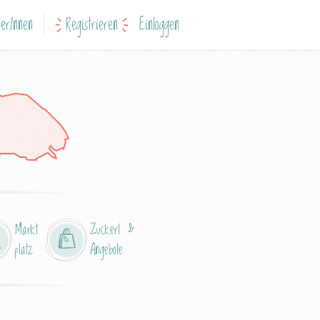
erInnen
Registrieren
Einloggen
Markt
Zuckerl &
platz
Angebote