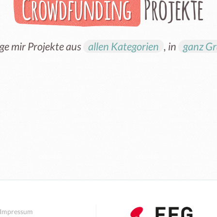
Crowdfunding
Projekte
ge mir Projekte aus
allen Kategorien
, in
ganz Gr
Impressum