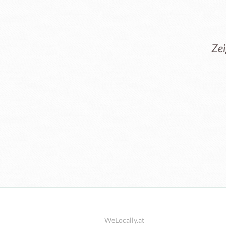
Zei
WeLocally.at