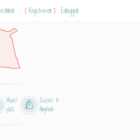
erInnen
Registrieren
Einloggen
Markt
Zuckerl &
platz
Angebote