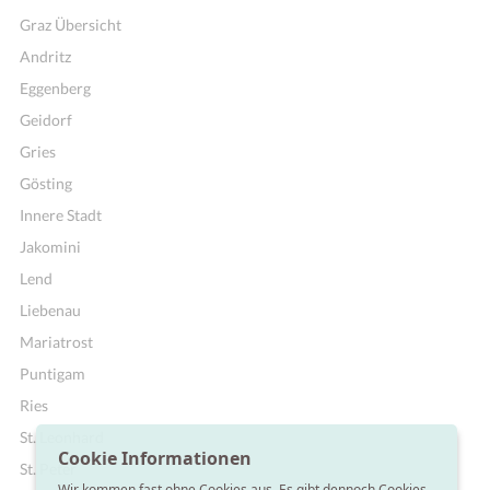
Graz Übersicht
Andritz
Eggenberg
Geidorf
Gries
Gösting
Innere Stadt
Jakomini
Lend
Liebenau
Mariatrost
Puntigam
Ries
St. Leonhard
Cookie Informationen
St. Peter
Wir kommen fast ohne Cookies aus. Es gibt dennoch Cookies,