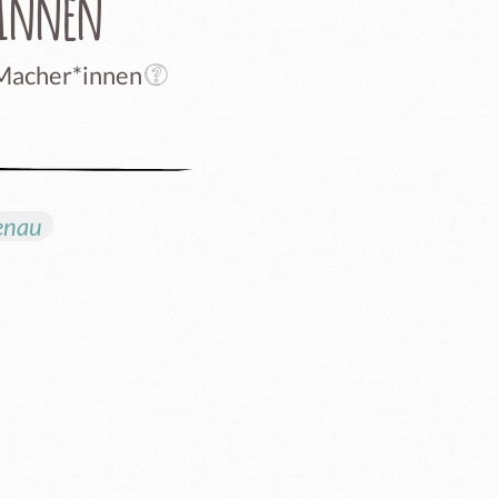
rInnen
 Macher*innen
enau