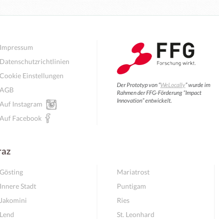
Goodies
Öffentlicher Raum / Sozialer Treffpunkt
Lokaler Dienstleister & Handwerk
Spirit, Soul & Humanenergetik
Fitness, Bewegung & Yoga
Lernen & Weiterbildung
Geschäft / Ladenlokal
Coaching & Beratung
Gastronomie & Food
Vereine & Initiativen
Digitales & Start-ups
Lokale Produzenten
Kreativwirtschaft
Coworking Space
Kunst & Kultur
Nachhaltigkeit
Energieteiler
Gesundheit
Institution
Mobilität
Impressum
Datenschutzrichtlinien
Cookie Einstellungen
Der Prototyp von “
WeLocally
” wurde im
AGB
Rahmen der FFG-Förderung “Impact
Innovation” entwickelt.
Auf Instagram
Auf Facebook
raz
Gösting
Mariatrost
Innere Stadt
Puntigam
Jakomini
Ries
Wochenmenü
Lend
St. Leonhard