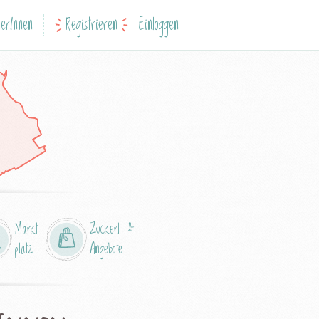
erInnen
Registrieren
Einloggen
Markt
Zuckerl &
platz
Angebote