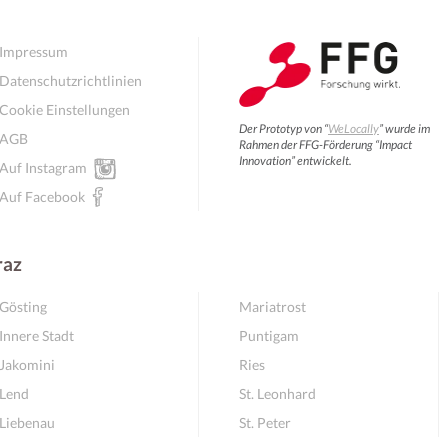
Impressum
Datenschutzrichtlinien
Cookie Einstellungen
Der Prototyp von “
WeLocally
” wurde im
AGB
Rahmen der FFG-Förderung “Impact
Innovation” entwickelt.
Auf Instagram
Auf Facebook
raz
Gösting
Mariatrost
Innere Stadt
Puntigam
Jakomini
Ries
Lend
St. Leonhard
Liebenau
St. Peter