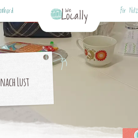
onhard
Für Nutz
nach Lust