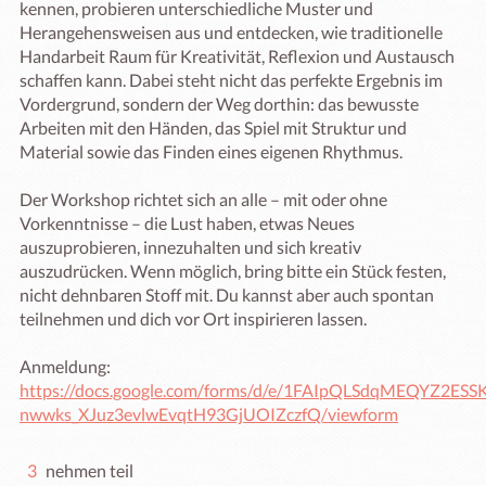
kennen, probieren unterschiedliche Muster und 
Herangehensweisen aus und entdecken, wie traditionelle 
Handarbeit Raum für Kreativität, Reflexion und Austausch 
schaffen kann. Dabei steht nicht das perfekte Ergebnis im 
Vordergrund, sondern der Weg dorthin: das bewusste 
Arbeiten mit den Händen, das Spiel mit Struktur und 
Material sowie das Finden eines eigenen Rhythmus.

Der Workshop richtet sich an alle – mit oder ohne 
Vorkenntnisse – die Lust haben, etwas Neues 
auszuprobieren, innezuhalten und sich kreativ 
auszudrücken. Wenn möglich, bring bitte ein Stück festen, 
nicht dehnbaren Stoff mit. Du kannst aber auch spontan 
teilnehmen und dich vor Ort inspirieren lassen.

Anmeldung: 
https://docs.google.com/forms/d/e/1FAIpQLSdqMEQYZ2ESS
nwwks_XJuz3evlwEvqtH93GjUOIZczfQ/viewform
3
nehmen teil