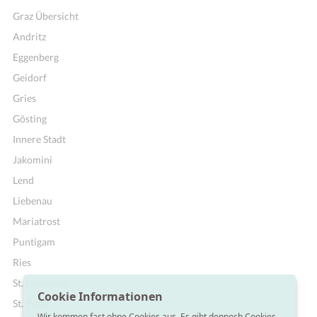
Graz Übersicht
Andritz
Eggenberg
Geidorf
Gries
Gösting
Innere Stadt
Jakomini
Lend
Liebenau
Mariatrost
Puntigam
Ries
St. Leonhard
Cookie Informationen
St. Peter
Wir kommen fast ohne Cookies aus. Es gibt dennoch Cookies,