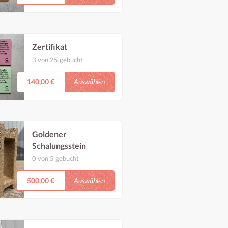
Materialhalle
Zertifikat
3 von 25 gebucht
Personalisiertes
Unterstützungszertifikat,
Auswählen
140,00 €
Siebdruck auf 30x30cm
großen MDF-Platten in
altrosa oder grün aus dem
Graz Museum
Goldener
Schalungsstein
0 von 5 gebucht
Einst in einer Ausstellung
im Grazer Kunstverein,
Auswählen
500,00 €
jetzt in Gold bemalt als
dekoratives Objekt,
vielseitig einsetzbar!