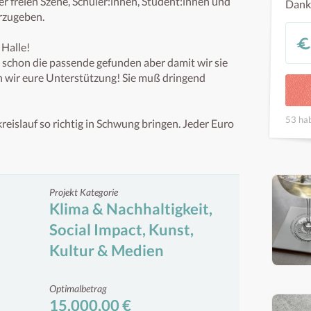
er freien Szene, Schüler:innen, Student:innen und 
Dank
rzugeben.

Halle!

schon die passende gefunden aber damit wir sie 
n wir eure Unterstützung! Sie muß dringend 
53 hab
islauf so richtig in Schwung bringen. Jeder Euro 
Projekt Kategorie
Klima & Nachhaltigkeit,
Social Impact, Kunst,
Kultur & Medien
Optimalbetrag
15.000,00 €