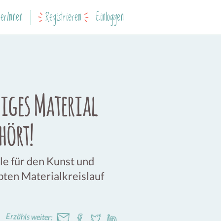
erInnen
Registrieren
Einloggen
higes Material
hört!
le für den Kunst und
bten Materialkreislauf
Erzähls weiter: