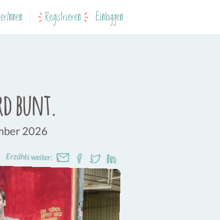
erInnen
Registrieren
Einloggen
rd bunt.
ember 2026
Erzähls weiter: