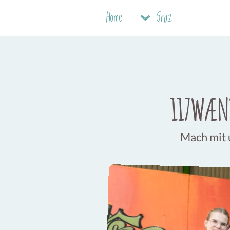
Home
Graz
117WÆND
Mach mit 