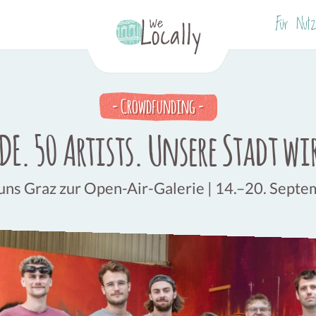
Für Nutz
-
Crowdfunding
-
E. 50 Artists. Unsere Stadt wi
uns Graz zur Open-Air-Galerie | 14.–20. Sept