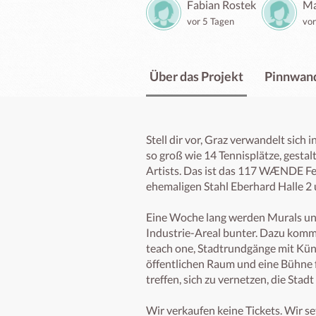
Fabian Rostek
Ma
vor 5 Tagen
vor
Über das Projekt
Pinnwan
Stell dir vor, Graz verwandelt sich 
so groß wie 14 Tennisplätze, gestal
Artists. Das ist das 117 WÆNDE Fes
ehemaligen Stahl Eberhard Halle 2 
Eine Woche lang werden Murals und 
Industrie-Areal bunter. Dazu komm
teach one, Stadtrundgänge mit Kün
öffentlichen Raum und eine Bühne f
treffen, sich zu vernetzen, die Stad
Wir verkaufen keine Tickets. Wir set