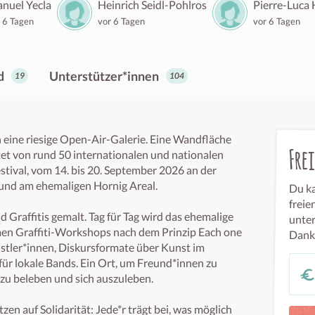
nuel Yecla
Heinrich Seidl-Pohlros
Pierre-Luca
 6 Tagen
vor 6 Tagen
vor 6 Tagen
d
Unterstützer*innen
19
104
in eine riesige Open-Air-Galerie. Eine Wandfläche 
Fre
tet von rund 50 internationalen und nationalen 
tival, vom 14. bis 20. September 2026 an der 
und am ehemaligen Hornig Areal.

Du ka
freie
Graffitis gemalt. Tag für Tag wird das ehemalige 
unter
en Graffiti-Workshops nach dem Prinzip Each one 
Dank
stler*innen, Diskursformate über Kunst im 
ür lokale Bands. Ein Ort, um Freund*innen zu 
t zu beleben und sich auszuleben.

zen auf Solidarität: Jede*r trägt bei, was möglich 