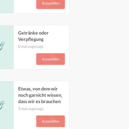
oder eines beweglichen
Auswählen
Gerüstes, um die hohen
Wände einfacher
gestalten zu können
Benötigt im Zeitraum:
Ab frühestens: 01.09.26
Getränke oder
Bis spätestens: 27.09.26
Verpflegung
0 mal zugesagt.
Getränke und Verpflegung
für Künstler*innen und
Auswählen
Crew
Benötigt im Zeitraum:
Ab frühestens: 10.09.26
Bis spätestens: 14.09.26
Etwas, von dem wir
noch garnicht wissen,
dass wir es brauchen
3 mal zugesagt.
Du hast eine Idee, wie du
Unterstützen könntest?
Auswählen
Benötigt im Zeitraum: