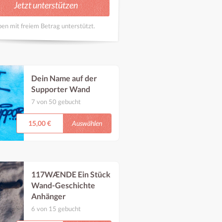
en mit freiem Betrag unterstützt.
Dein Name auf der
Supporter Wand
7 von 50 gebucht
Verewige dich mit deinem
Namen an unserer
Auswählen
15,00 €
Supporter Wand Vorort.
Du kannst selbst drauf
Taggen oder eine*r
unserer Künstler*innen
übernimmt das für dich!
117WÆNDE Ein Stück
Wand-Geschichte
Anhänger
6 von 15 gebucht
117 Schichten. Ein Stück